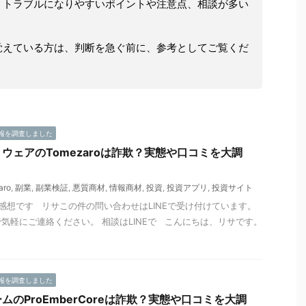
、トラブルになりやすいポイントや注意点、相談が多い
。
覚えている方は、判断を急ぐ前に、参考としてご覧くだ
報を調査しました
ウェアのTomezaroは詐欺？実態や口コミを大調
aro
,
副業
,
副業検証
,
悪質商材
,
情報商材
,
投資
,
投資アプリ
,
投資サイト
感想です リサこの件の問い合わせはLINEで受け付けています。
気軽にご連絡ください。 相談はLINEで こんにちは、リサです。
報を調査しました
のProEmberCoreは詐欺？実態や口コミを大調