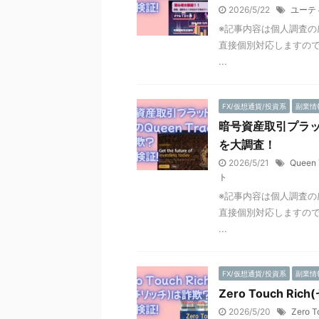
2026/5/22
ユーテ
※記事内容は個人調査の
直接個別対応しますので
...
FX/仮想通貨/投資系
副業情
暗号資産取引プラット
を大調査！
2026/5/21
Queen 
ト
※記事内容は個人調査の
直接個別対応しますので
...
FX/仮想通貨/投資系
副業情
Zero Touch 
2026/5/20
Zero T