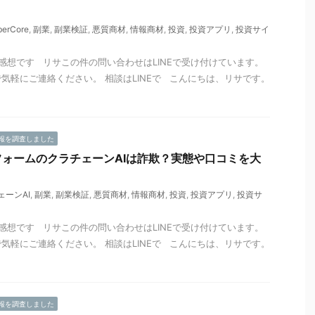
berCore
,
副業
,
副業検証
,
悪質商材
,
情報商材
,
投資
,
投資アプリ
,
投資サイ
感想です リサこの件の問い合わせはLINEで受け付けています。
気軽にご連絡ください。 相談はLINEで こんにちは、リサです。
報を調査しました
ォームのクラチェーンAIは詐欺？実態や口コミを大
ェーンAI
,
副業
,
副業検証
,
悪質商材
,
情報商材
,
投資
,
投資アプリ
,
投資サ
感想です リサこの件の問い合わせはLINEで受け付けています。
気軽にご連絡ください。 相談はLINEで こんにちは、リサです。
報を調査しました