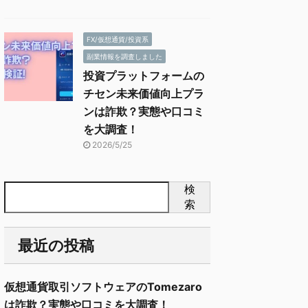
FX/仮想通貨/投資系
副業情報を調査しました
投資プラットフォームの
チセン未来価値向上プラ
ンは詐欺？実態や口コミ
を大調査！
2026/5/25
検
索
最近の投稿
仮想通貨取引ソフトウェアのTomezaro
は詐欺？実態や口コミを大調査！