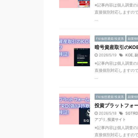
※記事内容は個人調査の
直接個別対応しますので
...
FX/仮想通貨/投資系
副業情
暗号資産取引のKO
2026/5/19
KOE
,
※記事内容は個人調査の
直接個別対応しますので
...
FX/仮想通貨/投資系
副業情
投資プラットフォー
2026/5/18
SGTRD
アプリ
,
投資サイト
※記事内容は個人調査の
直接個別対応しますので