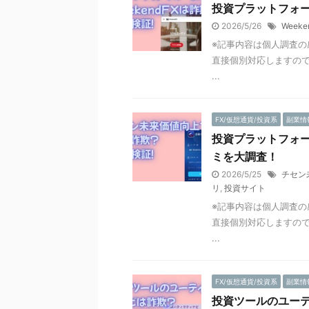
投資プラットフォー
2026/5/26
Weeke
※記事内容は個人調査の
直接個別対応しますので
...
FX/仮想通貨/投資系
副業情
投資プラットフォ
ミを大調査！
2026/5/25
チセン
リ
,
投資サイト
※記事内容は個人調査の
直接個別対応しますので
...
FX/仮想通貨/投資系
副業情
投資ツールのユー