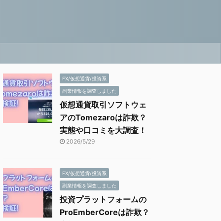
FX/仮想通貨/投資系
副業情報を調査しました
仮想通貨取引ソフトウェ
アのTomezaroは詐欺？
実態や口コミを大調査！
2026/5/29
FX/仮想通貨/投資系
副業情報を調査しました
投資プラットフォームの
ProEmberCoreは詐欺？