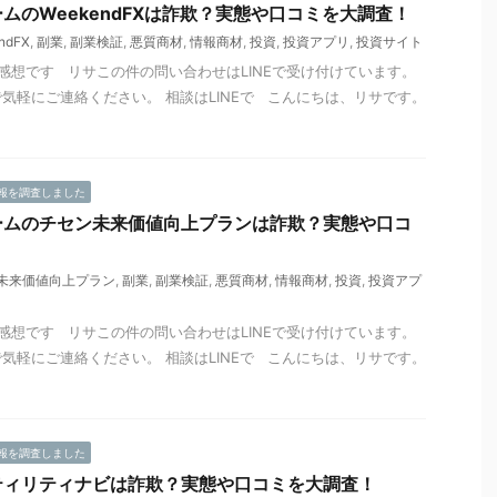
ムのWeekendFXは詐欺？実態や口コミを大調査！
ndFX
,
副業
,
副業検証
,
悪質商材
,
情報商材
,
投資
,
投資アプリ
,
投資サイト
感想です リサこの件の問い合わせはLINEで受け付けています。
気軽にご連絡ください。 相談はLINEで こんにちは、リサです。
報を調査しました
ームのチセン未来価値向上プランは詐欺？実態や口コ
未来価値向上プラン
,
副業
,
副業検証
,
悪質商材
,
情報商材
,
投資
,
投資アプ
感想です リサこの件の問い合わせはLINEで受け付けています。
気軽にご連絡ください。 相談はLINEで こんにちは、リサです。
報を調査しました
ティリティナビは詐欺？実態や口コミを大調査！