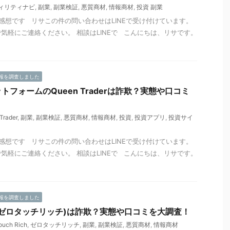
ィリティナビ
,
副業
,
副業検証
,
悪質商材
,
情報商材
,
投資 副業
感想です リサこの件の問い合わせはLINEで受け付けています。
気軽にご連絡ください。 相談はLINEで こんにちは、リサです。
報を調査しました
フォームのQueen Traderは詐欺？実態や口コミ
Trader
,
副業
,
副業検証
,
悪質商材
,
情報商材
,
投資
,
投資アプリ
,
投資サイ
感想です リサこの件の問い合わせはLINEで受け付けています。
気軽にご連絡ください。 相談はLINEで こんにちは、リサです。
報を調査しました
Rich(ゼロタッチリッチ)は詐欺？実態や口コミを大調査！
ouch Rich
,
ゼロタッチリッチ
,
副業
,
副業検証
,
悪質商材
,
情報商材