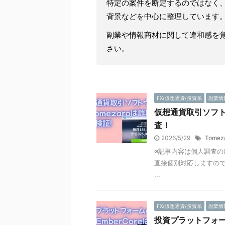
特定の案件を断定するのではなく
背景などを中心に整理しています
副業や情報商材に関して違和感を
さい。
FX/仮想通貨/投資系
副業情
仮想通貨取引ソフト
査！
2026/5/29
Tomez
※記事内容は個人調査の
直接個別対応しますので
...
FX/仮想通貨/投資系
副業情
投資プラットフォーム