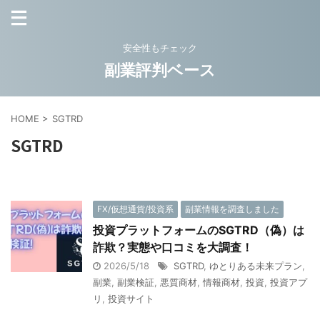
安全性もチェック
副業評判ベース
HOME
>
SGTRD
SGTRD
FX/仮想通貨/投資系
副業情報を調査しました
投資プラットフォームのSGTRD（偽）は
詐欺？実態や口コミを大調査！
2026/5/18
SGTRD
,
ゆとりある未来プラン
,
副業
,
副業検証
,
悪質商材
,
情報商材
,
投資
,
投資アプ
リ
,
投資サイト