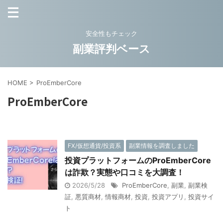
安全性もチェック
副業評判ベース
HOME
>
ProEmberCore
ProEmberCore
FX/仮想通貨/投資系
副業情報を調査しました
投資プラットフォームのProEmberCore
は詐欺？実態や口コミを大調査！
2026/5/28
ProEmberCore
,
副業
,
副業検
証
,
悪質商材
,
情報商材
,
投資
,
投資アプリ
,
投資サイ
ト