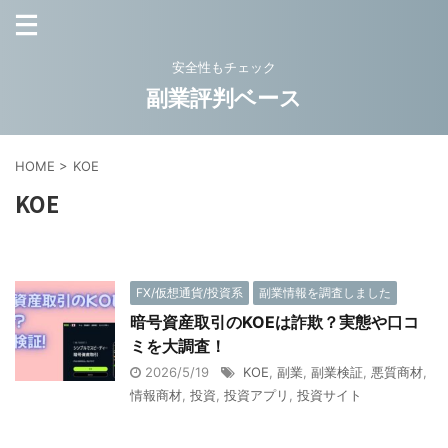
安全性もチェック
副業評判ベース
HOME
>
KOE
KOE
FX/仮想通貨/投資系
副業情報を調査しました
暗号資産取引のKOEは詐欺？実態や口コ
ミを大調査！
2026/5/19
KOE
,
副業
,
副業検証
,
悪質商材
,
情報商材
,
投資
,
投資アプリ
,
投資サイト