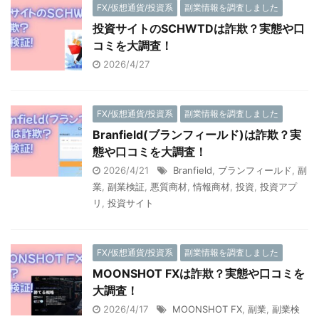
FX/仮想通貨/投資系
副業情報を調査しました
投資サイトのSCHWTDは詐欺？実態や口
コミを大調査！
2026/4/27
FX/仮想通貨/投資系
副業情報を調査しました
Branfield(ブランフィールド)は詐欺？実
態や口コミを大調査！
2026/4/21
Branfield
,
ブランフィールド
,
副
業
,
副業検証
,
悪質商材
,
情報商材
,
投資
,
投資アプ
リ
,
投資サイト
FX/仮想通貨/投資系
副業情報を調査しました
MOONSHOT FXは詐欺？実態や口コミを
大調査！
2026/4/17
MOONSHOT FX
,
副業
,
副業検