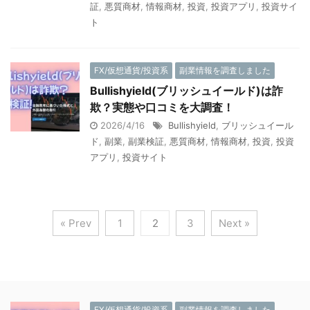
証
,
悪質商材
,
情報商材
,
投資
,
投資アプリ
,
投資サイ
ト
FX/仮想通貨/投資系
副業情報を調査しました
Bullishyield(ブリッシュイールド)は詐
欺？実態や口コミを大調査！
2026/4/16
Bullishyield
,
ブリッシュイール
ド
,
副業
,
副業検証
,
悪質商材
,
情報商材
,
投資
,
投資
アプリ
,
投資サイト
« Prev
1
2
3
Next »
FX/仮想通貨/投資系
副業情報を調査しました