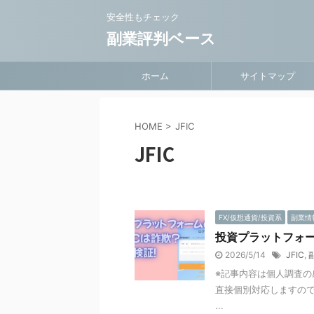
安全性もチェック
副業評判ベース
ホーム
サイトマップ
HOME
>
JFIC
JFIC
FX/仮想通貨/投資系
副業情
投資プラットフォー
2026/5/14
JFIC
,
※記事内容は個人調査の
直接個別対応しますので
...