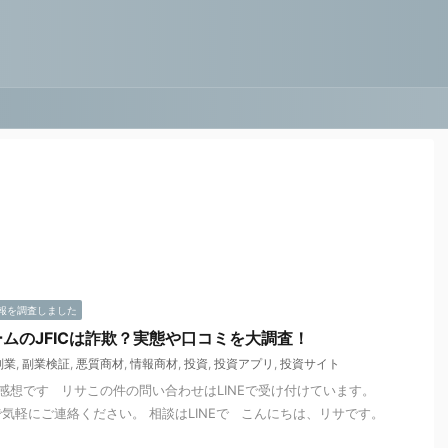
報を調査しました
ムのJFICは詐欺？実態や口コミを大調査！
副業
,
副業検証
,
悪質商材
,
情報商材
,
投資
,
投資アプリ
,
投資サイト
感想です リサこの件の問い合わせはLINEで受け付けています。
気軽にご連絡ください。 相談はLINEで こんにちは、リサです。