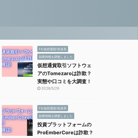
FX/仮想通貨/投資系
副業情報を調査しました
仮想通貨取引ソフトウェ
アのTomezaroは詐欺？
実態や口コミを大調査！
2026/5/29
FX/仮想通貨/投資系
副業情報を調査しました
投資プラットフォームの
ProEmberCoreは詐欺？