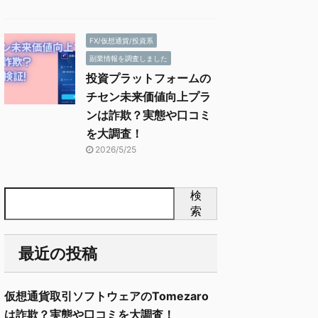
FX/仮想通貨/投資系
副業情報を調査しました
投資プラットフォームの
チセン未来価値向上プラ
ンは詐欺？実態や口コミ
を大調査！
2026/5/25
検
索
最近の投稿
仮想通貨取引ソフトウェアのTomezaro
は詐欺？実態や口コミを大調査！