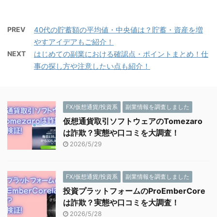
PREV
40代の貯蓄額の平均値・中央値は？貯蓄・資産を増
やすアイデアもご紹介！
NEXT
はじめての副業における確認点・ポイントまとめ！仕
事の探し方や注意したい点も紹介！
FX/仮想通貨/投資系
副業情報を調査しました
仮想通貨取引ソフトウェアのTomezaro
は詐欺？実態や口コミを大調査！
2026/5/29
FX/仮想通貨/投資系
副業情報を調査しました
投資プラットフォームのProEmberCore
は詐欺？実態や口コミを大調査！
2026/5/28