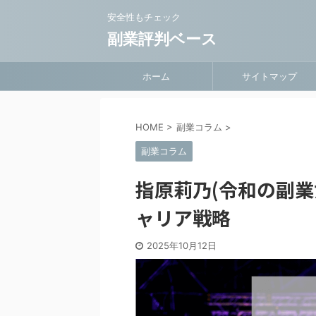
安全性もチェック
副業評判ベース
ホーム
サイトマップ
HOME
>
副業コラム
>
副業コラム
指原莉乃(令和の副業
ャリア戦略
2025年10月12日