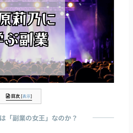
目次
[
表示
]
は「副業の女王」なのか？