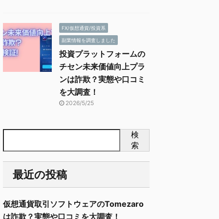
FX/仮想通貨/投資系
副業情報を調査しました
投資プラットフォームの
チセン未来価値向上プラ
ンは詐欺？実態や口コミ
を大調査！
2026/5/25
検
索
最近の投稿
仮想通貨取引ソフトウェアのTomezaro
は詐欺？実態や口コミを大調査！