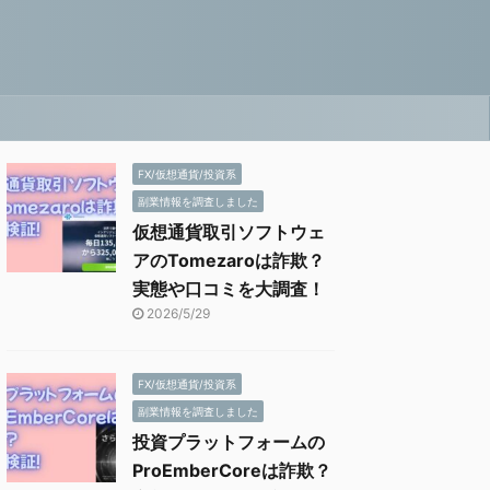
FX/仮想通貨/投資系
副業情報を調査しました
仮想通貨取引ソフトウェ
アのTomezaroは詐欺？
実態や口コミを大調査！
2026/5/29
FX/仮想通貨/投資系
副業情報を調査しました
投資プラットフォームの
ProEmberCoreは詐欺？